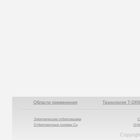
Области применения
Технология T-DRI
Электрические отбортовщики
С
Отбортовочные головки Cu
Отб
Copyrigh